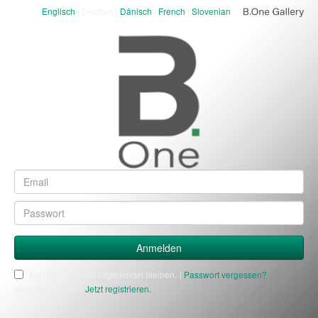
Englisch
| Deutsch |
Dänisch
|
French
|
Slovenian
Anmelden
Anmelden
Auf diesem Gerät angemeldet bleiben.
|
Passwort vergessen?
Noch kein Konto?
Jetzt registrieren.